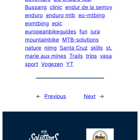
Bussang
clinic
endur de la semoy
enduro
enduro mtb
eo-mtbing
eomtbing
epic
europeanbikeguides
fun
jura
mountainbike
MTB-solutions
nature
nimg
Santa Cruz
skills
st.
marie aux mines
Trails
trips
vasa
sport
Vogezen
YT
←
Previous
Next
→