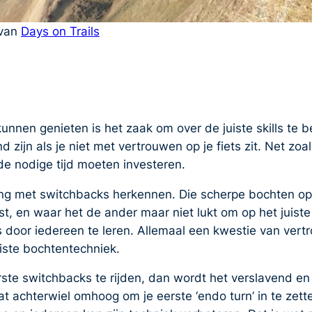
 van
Days on Trails
nnen genieten is het zaak om over de juiste skills te b
ijn als je niet met vertrouwen op je fiets zit. Net zoal
 de nodige tijd moeten investeren.
ing met switchbacks herkennen. Die scherpe bochten op 
st, en waar het de ander maar niet lukt om op het juist
s door iedereen te leren. Allemaal een kwestie van vertr
uiste bochtentechniek.
rste switchbacks te rijden, dan wordt het verslavend en 
achterwiel omhoog om je eerste ‘endo turn’ in te zett