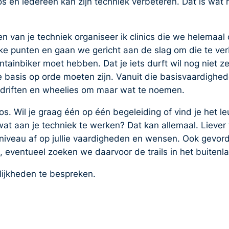
s en iedereen kan zijn techniek verbeteren. Dat is wat 
n van je techniek organiseer ik clinics die we helema
ke punten en gaan we gericht aan de slag om die te verbe
ainbiker moet hebben. Dat je iets durft wil nog niet ze
 basis op orde moeten zijn. Vanuit die basisvaardighe
 driften en wheelies om maar wat te noemen.
oos. Wil je graag één op één begeleiding of vind je het
at aan je techniek te werken? Dat kan allemaal. Liever
et niveau af op jullie vaardigheden en wensen. Ook gevor
t, eventueel zoeken we daarvoor de trails in het buitenl
ijkheden te bespreken.