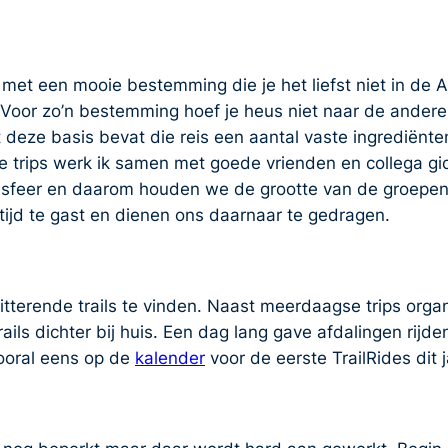
ip met een mooie bestemming die je het liefst niet in d
ht. Voor zo’n bestemming hoef je heus niet naar de ander
deze basis bevat die reis een aantal vaste ingrediënten
e trips werk ik samen met goede vrienden en collega gi
te sfeer en daarom houden we de grootte van de groepe
ltijd te gast en dienen ons daarnaar te gedragen.
itterende trails te vinden. Naast meerdaagse trips org
ils dichter bij huis. Een dag lang gave afdalingen rijd
vooral eens op de
kalender
voor de eerste TrailRides dit 