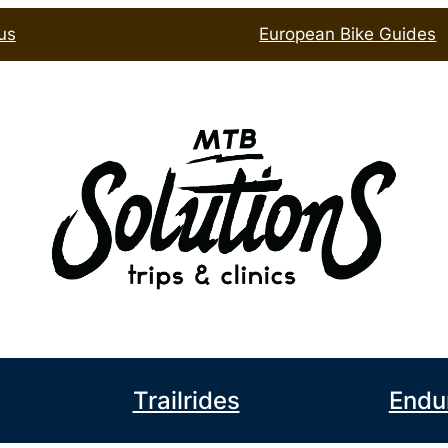
us
European Bike Guides
book
l
Trailrides
Endu