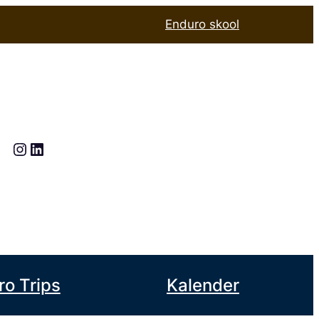
Enduro skool
Instagram
LinkedIn
ro Trips
Kalender