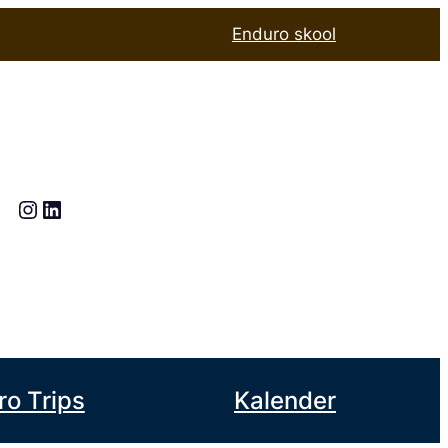
Enduro skool
Instagram
LinkedIn
ro Trips
Kalender