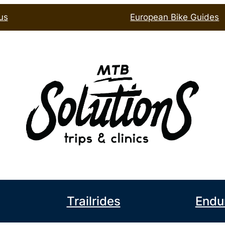
us
European Bike Guides
book
l
Trailrides
Endu