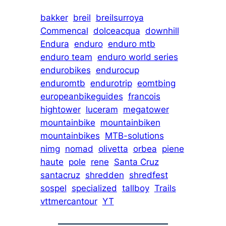
bakker
breil
breilsurroya
Commencal
dolceacqua
downhill
Endura
enduro
enduro mtb
enduro team
enduro world series
endurobikes
endurocup
enduromtb
endurotrip
eomtbing
europeanbikeguides
francois
hightower
luceram
megatower
mountainbike
mountainbiken
mountainbikes
MTB-solutions
nimg
nomad
olivetta
orbea
piene
haute
pole
rene
Santa Cruz
santacruz
shredden
shredfest
sospel
specialized
tallboy
Trails
vttmercantour
YT