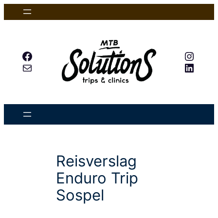
Skip
to
content
Facebook
Insta
Mail
Linked
Reisverslag
Enduro Trip
Sospel