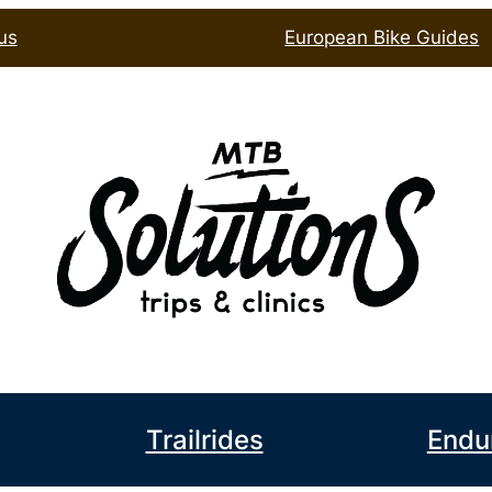
us
European Bike Guides
book
l
Trailrides
Endu