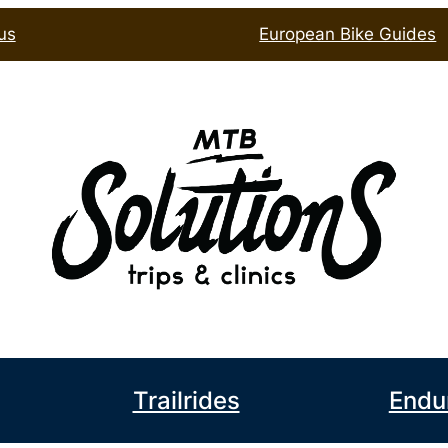
us
European Bike Guides
book
l
Trailrides
Endu