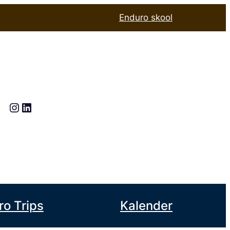
Enduro skool
Instagram
LinkedIn
ro Trips
Kalender