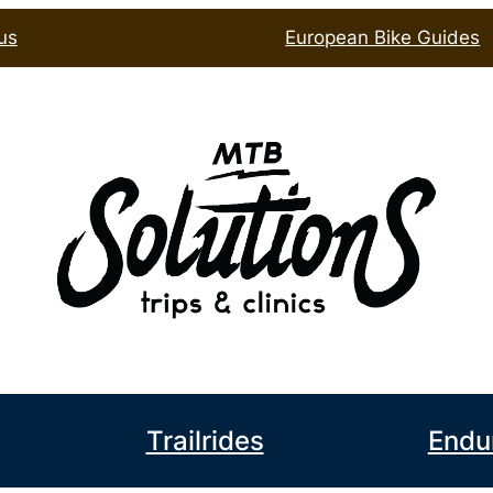
us
European Bike Guides
book
l
Trailrides
Endu