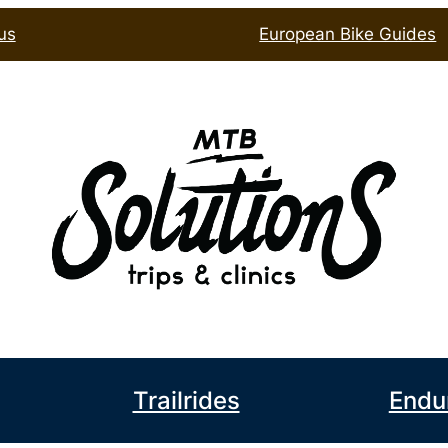
us
European Bike Guides
book
l
Trailrides
Endu