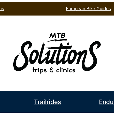
us
European Bike Guides
book
l
Trailrides
Endu