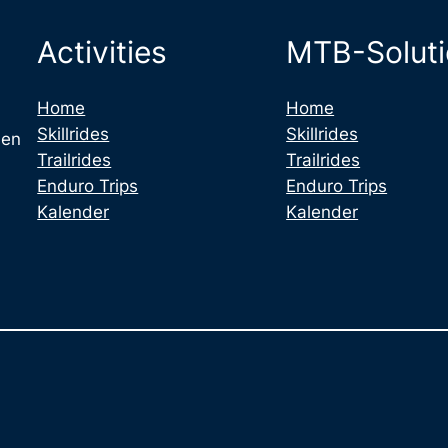
Activities
MTB-Solut
Home
Home
Skillrides
Skillrides
 en
Trailrides
Trailrides
Enduro Trips
Enduro Trips
Kalender
Kalender